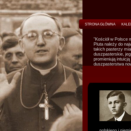
STRONA GŁÓWNA
KALE
"Kościół w Polsce m
Pluta należy do naj
takich pasterzy mi
duszpasterskie, jeg
promieniują intuicj
duszpasterstwa no
polskiego i niem