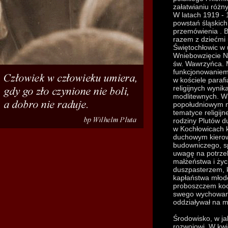
załatwianiu różn
W latach 1919 - 
powstań śląskich 
przemówienia . B
razem z dziećmi u
Świętochłowic w 
Wniebowzięcie N
św. Wawrzyńca. 
funkcjonowaniem 
w kościele paraf
religijnych wynik
modlitewnych. W 
popołudniowym na
tematyce religijnej
rodziny Plutów du
w Kochłowicach 
duchowym kierow
budowniczego, sp
uwagę na potrz
małżeństwa i życ
duszpasterzem, k
kapłaństwa młode
proboszczem kochł
swego wychowanka
oddziaływał na m
Środowisko, w ja
rozwojowi. W kwi