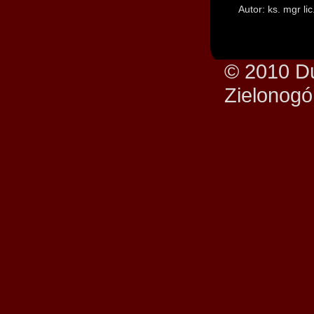
Autor: ks. mgr li
© 2010 Du
Zielonogó