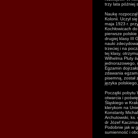
trzy lata późnie
Naukę rozpoczął 
Kolonii. Uczył si
maja 1923 r. prz
Kochłowicach do
pierwsze polskie
drugiej klasy II
nauki zdecydował
trzeciej i na po
tej klasy, otrzy
Wilhelma Pluty ś
jednorazowego, u
Egzamin dojrzało
zdawania egzami
pisemną, został 
języka polskiego
Początki pobytu 
otwarcia i poś
Śląskiego w Krak
klerykom na Uniwe
Konstanty Michal
Archutowski, ks. 
dr Józef Kaczmarc
Podobnie jak w g
sumienność i ob